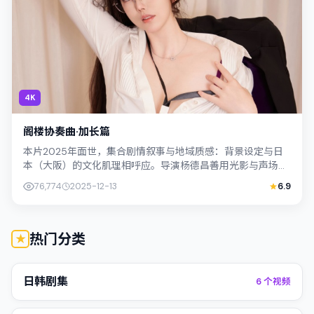
4K
阁楼协奏曲·加长篇
本片2025年面世，集合剧情叙事与地域质感：背景设定与日
本（大阪）的文化肌理相呼应。导演杨德昌善用光影与声场塑
造孤独感，李康生饰演角色的抉择牵动...
76,774
2025-12-13
6.9
热门分类
日韩剧集
6
个视频