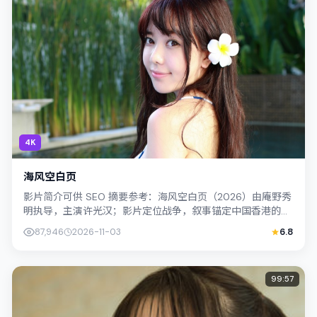
4K
海风空白页
影片简介可供 SEO 摘要参考：海风空白页（2026）由庵野秀
明执导，主演许光汉；影片定位战争，叙事锚定中国香港的社
会议题与个体命运，镜头克制而...
87,946
2026-11-03
6.8
99:57