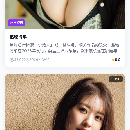
杜比视界
盐粒清单
该片适合检索「李沧东」或「裴斗娜」相关作品的观众：盐粒
清单在2026年发行，类型上归入战争，叙事焦点落在家庭与
社会的交错地带；配角层次丰富，值得...
39,022
2026-10-16
9.0
99:16