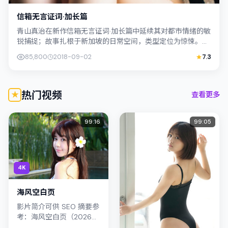
信箱无言证词·加长篇
青山真治在新作信箱无言证词·加长篇中延续其对都市情绪的敏
锐捕捉；故事扎根于新加坡的日常空间，类型定位为惊悚。主
演李康生、杨紫琼以克制表演撑起情感...
85,800
2018-09-02
7.3
热门视频
查看更多
99:16
99:05
4K
海风空白页
影片简介可供 SEO 摘要参
考：海风空白页（2026）
由庵野秀明执导，主演许