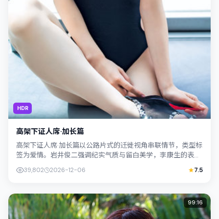
HDR
高架下证人席·加长篇
高架下证人席·加长篇以公路片式的迁徙视角串联情节，类型标
签为爱情。岩井俊二强调纪实气质与留白美学，李康生的表演
在外冷内热之间切换；若你正在查找日...
39,802
2026-12-06
7.5
99:16