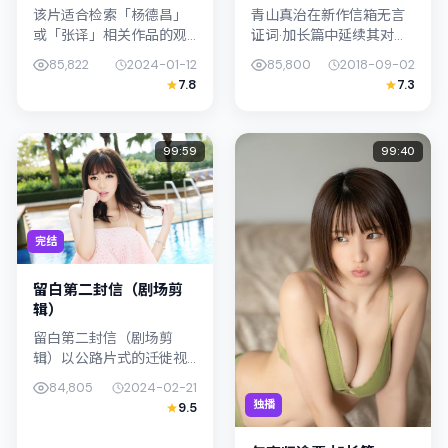
该片适合检索「杨德昌」
青山真治在新作信箱无言
或「张译」相关作品的观
证词·加长篇中延续其对都
众：橱窗清单：未寄章节
市情绪的敏锐捕捉；故事
85,822
2024-01-12
85,800
2018-09-02
在2024年发行，类型上归
扎根于新加坡的日常空
7.8
7.3
入动作，叙事焦点落在家
间，类型定位为惊悚。主
庭与社会的交错地带；配
演李康生、杨紫琼以克制
角层次丰...
表演撑起情感...
99:59
99:40
完结
留白第二封信（剧场剪
辑）
留白第二封信（剧场剪
辑）以公路片式的迁徙视
角串联情节，类型标签为
84,805
2024-02-21
喜剧。朴赞郁强调纪实气
独播
9.5
质与留白美学，孙艺珍的
表演在外冷内热之间切