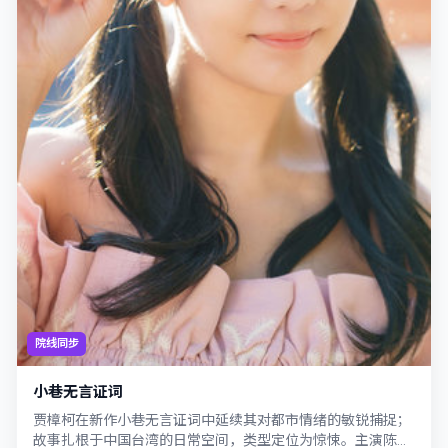
院线同步
小巷无言证词
贾樟柯在新作小巷无言证词中延续其对都市情绪的敏锐捕捉；
故事扎根于中国台湾的日常空间，类型定位为惊悚。主演陈湘