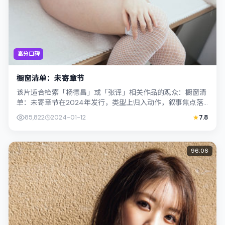
高分口碑
橱窗清单：未寄章节
该片适合检索「杨德昌」或「张译」相关作品的观众：橱窗清
单：未寄章节在2024年发行，类型上归入动作，叙事焦点落
在家庭与社会的交错地带；配角层次丰...
85,822
2024-01-12
7.8
96:06