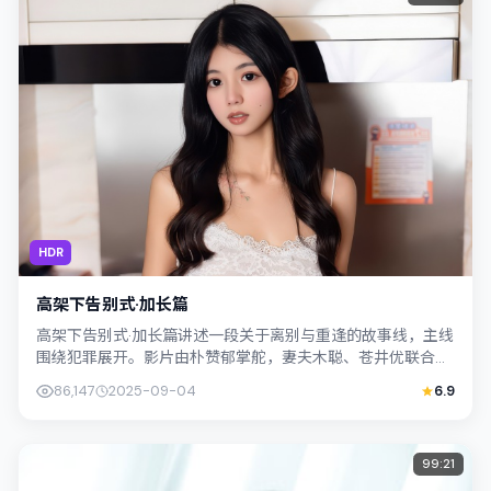
HDR
高架下告别式·加长篇
高架下告别式·加长篇讲述一段关于离别与重逢的故事线，主线
围绕犯罪展开。影片由朴赞郁掌舵，妻夫木聪、苍井优联合出
演；外景与泰国（曼谷）的城市纹理紧...
86,147
2025-09-04
6.9
99:21