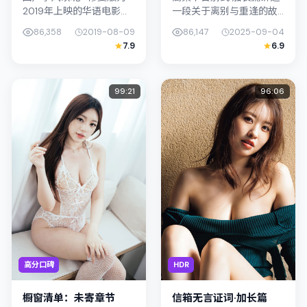
2019年上映的华语电影喜
一段关于离别与重逢的故
剧作品，由朴赞郁执导。
事线，主线围绕犯罪展
86,358
2019-08-09
86,147
2025-09-04
影片以真实细腻的笔触描
开。影片由朴赞郁掌舵，
7.9
6.9
写普通人处境，孔刘与易
妻夫木聪、苍井优联合出
烊千玺的对手戏张力十
演；外景与泰国（曼谷）
足，情...
的城市纹理紧...
99:21
96:06
高分口碑
HDR
橱窗清单：未寄章节
信箱无言证词·加长篇