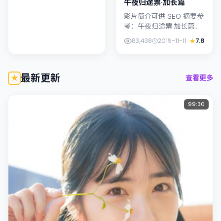
午夜归途票·加长篇
换；若你正在查找...
影片简介可供 SEO 摘要参
考：午夜归途票·加长篇
（2019）由洪常秀执导，
83,438
2019-11-11
7.8
主演李康生；影片定位传
记，叙事锚定中国香港的
社会议题与个体命运，镜
头...
最新更新
查看更多
99:30