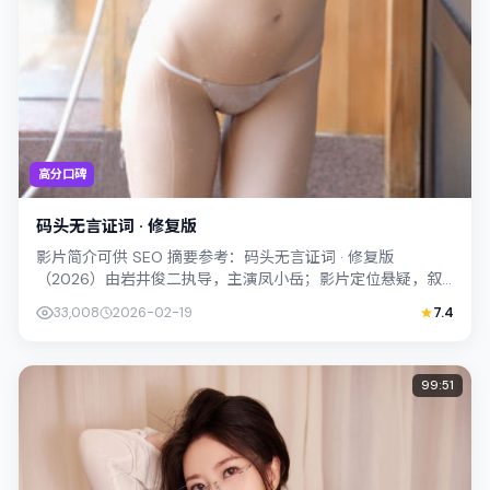
高分口碑
码头无言证词 · 修复版
影片简介可供 SEO 摘要参考：码头无言证词 · 修复版
（2026）由岩井俊二执导，主演凤小岳；影片定位悬疑，叙
事锚定中国大陆的社会议题与个体命...
33,008
2026-02-19
7.4
99:51