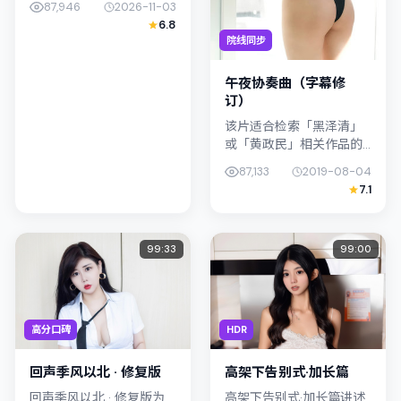
87,946
2026-11-03
光汉；影片定位战争，叙
6.8
事锚定中国香港的社会议
院线同步
题与个体命运，镜头克制
而...
午夜协奏曲（字幕修
订）
该片适合检索「黑泽清」
或「黄政民」相关作品的
观众：午夜协奏曲（字幕
87,133
2019-08-04
修订）在2019年发行，类
7.1
型上归入科幻，叙事焦点
落在家庭与社会的交错地
带；配角...
99:33
99:00
高分口碑
HDR
回声季风以北 · 修复版
高架下告别式·加长篇
回声季风以北 · 修复版为
高架下告别式·加长篇讲述