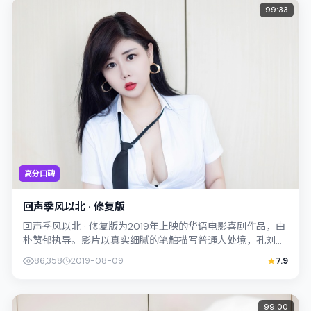
99:33
高分口碑
回声季风以北 · 修复版
回声季风以北 · 修复版为2019年上映的华语电影喜剧作品，由
朴赞郁执导。影片以真实细腻的笔触描写普通人处境，孔刘与
易烊千玺的对手戏张力十足，情...
86,358
2019-08-09
7.9
99:00