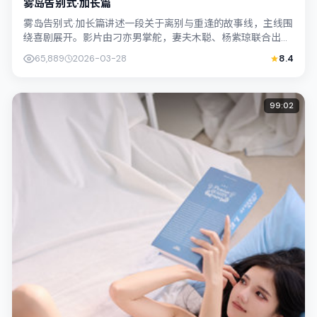
雾岛告别式·加长篇
雾岛告别式·加长篇讲述一段关于离别与重逢的故事线，主线围
绕喜剧展开。影片由刁亦男掌舵，妻夫木聪、杨紫琼联合出
演；外景与韩国（首尔）的城市纹理紧密...
65,889
2026-03-28
8.4
99:02