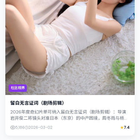
杜比视界
留白无言证词（剧场剪辑）
2026年度奇幻片单可纳入留白无言证词（剧场剪辑）：导演
岩井俊二将镜头对准日本（东京）的中产困境，周冬雨与杨紫
琼演绎兄妹般羁绊，文本层面兼顾悬疑...
5,186
2026-03-02
7.4